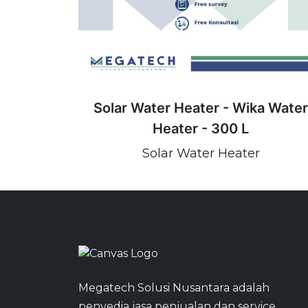
Solar Water Heater - Wika Water
Heater - 300 L
Solar Water Heater
Megatech Solusi Nusantara adalah
penyedia jasa penjualan dan service