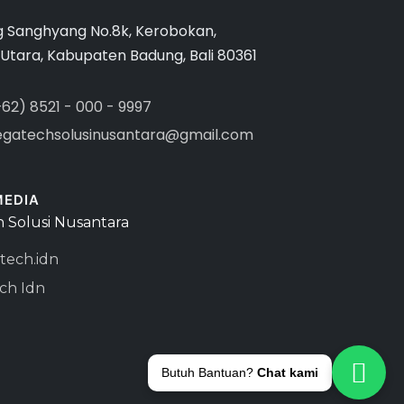
g Sanghyang No.8k, Kerobokan,
 Utara, Kabupaten Badung, Bali 80361
+62) 8521 - 000 - 9997
gatechsolusinusantara@gmail.com
MEDIA
 Solusi Nusantara
ech.idn
ch Idn
Butuh Bantuan?
Chat kami