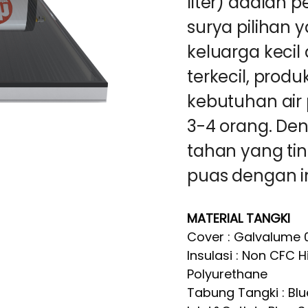
liter) adalah 
surya pilihan
keluarga kecil
terkecil, pro
kebutuhan air
3-4 orang. De
tahan yang ti
puas dengan inv
MATERIAL TANGKI
Cover : Galvalume 
Insulasi : Non CFC H
Polyurethane
Tabung Tangki : Bl