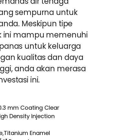
pemanas air tenaga
 yang sempurna untuk
 anda. Meskipun tipe
duk ini mampu memenuhi
 panas untuk keluarga
ngan kualitas dan daya
nggi, anda akan merasa
estasi ini.
0.3 mm Coating Clear
igh Density Injection
ue,Titanium Enamel