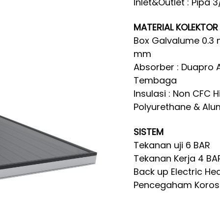
Inlet&Outlet : Pipa 
MATERIAL KOLEKTOR
Box Galvalume 0.3 m
mm
Absorber : Duapro 
Tembaga
Insulasi : Non CFC H
Polyurethane & Alu
SISTEM
Tekanan uji 6 BAR
Tekanan Kerja 4 BA
Back up Electric Hea
Pencegaham Korosi