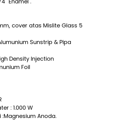
3/4" Enamel .
m, cover atas Mislite Glass 5
Alumunium Sunstrip & Pipa
igh Density Injection
munium Foil
R
ter : 1.000 W
 :Magnesium Anoda.