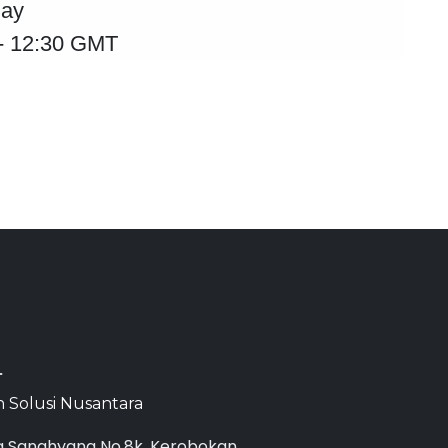
day
 - 12:30 GMT
T
 Solusi Nusantara
g Sanghyang No.8k, Kerobokan,