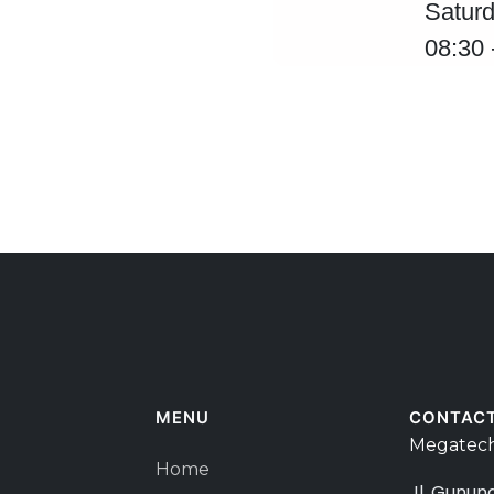
Satur
08:30
MENU
CONTAC
Megatech
Home
Jl. Gunun