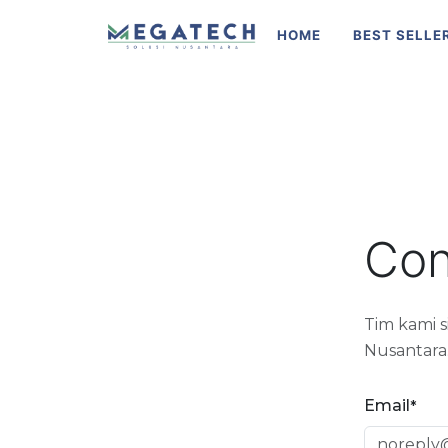
HOME
BEST SELLE
Con
Tim kami 
Nusantara
Email
*