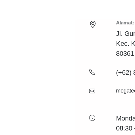
Alamat:
Jl. G
Kec. K
80361
(+62) 
megate
Monday
08:30