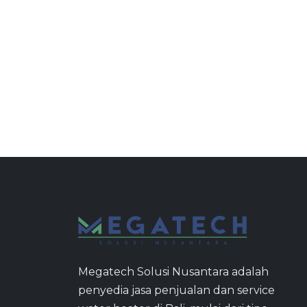
Megatech Solusi Nusantara adalah
penyedia jasa penjualan dan service