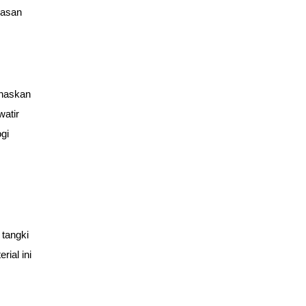
asan 
naskan 
atir 
i 
tangki 
ial ini 