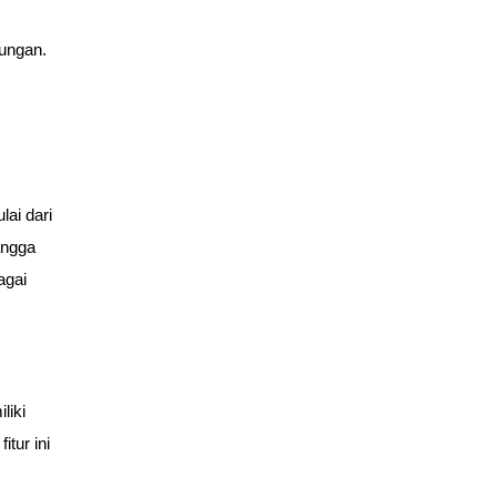
ungan. 
ai dari 
ngga 
gai 
iki 
tur ini 