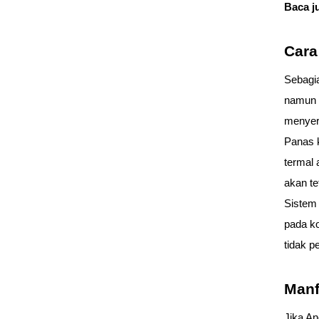
Baca j
Cara
Sebagia
namun e
menyera
Panas k
termal 
akan t
Sistem 
pada ko
tidak p
Manf
Jika An