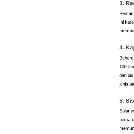
3. R
Pemanas
Ini kar
memban
4. Ka
Beberap
100 lit
dan bis
jenis a
5. S
Solar w
pemanas
memung