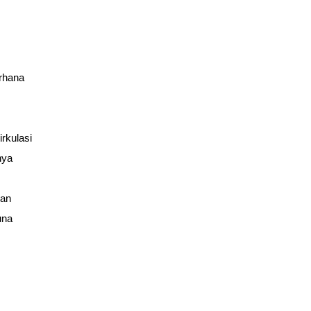
rhana 
kulasi 
ya 
an 
na 