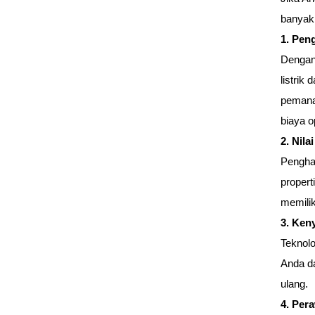
banyak 
1. Pen
Dengan
listrik
pemanas
biaya o
2. Nila
Penghan
propert
memiliki
3. Ken
Teknolo
Anda d
ulang.
4. Per