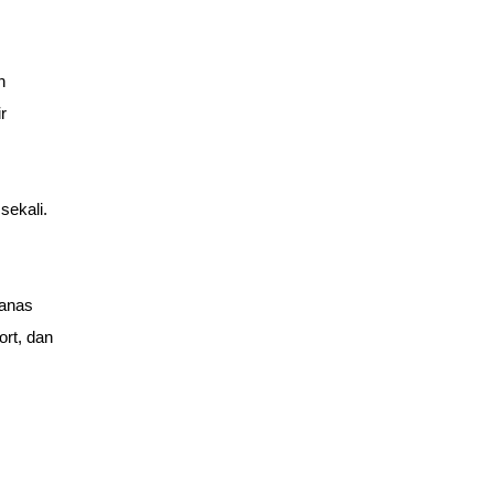
 
 
sekali.
anas 
rt, dan 