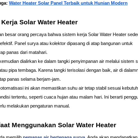
uga: 
Water Heater Solar Panel Terbaik untuk Hunian Modern
 Kerja Solar Water Heater
n besar orang percaya bahwa sistem kerja Solar Water Heater sede
fektif. Panel surya atau kolektor dipasang di atap bangunan untuk 
p panas dari matahari.
emudian dialirkan ke dalam tangki penyimpanan air melalui sistem sir
atau pipa tembaga. Karena tangki terisolasi dengan baik, air di dalamn
etap panas selama berjam-jam.
otomatisasi ini akan memastikan suhu air tetap stabil sesuai kebutuh
ndisi tertentu, seperti cuaca hujan atau malam hari. Ini berarti penggu
erlu melakukan pengaturan manual.
aat Menggunakan Solar Water Heater
da memilih 
pemanas air bertenaga surya
, Anda akan mendapatkan 