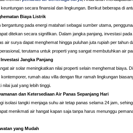
keuntungan secara finansial dan lingkungan. Berikut beberapa di ant
ghematan Biaya Listrik
 bergantung pada energi matahari sebagai sumber utama, penggunaa
 dapat ditekan secara signifikan. Dalam jangka panjang, investasi pada 
 air surya dapat menghemat hingga puluhan juta rupiah per tahun d
perasional, terutama untuk properti yang sangat membutuhkan air pa
i Investasi Jangka Panjang
gat air solar meningkatkan nilai properti selain menghemat biaya. Di
i kontemporer, rumah atau villa dengan fitur ramah lingkungan biasany
 nilai jual yang lebih tinggi.
yamanan dan Ketersediaan Air Panas Sepanjang Hari
gi isolasi tangki menjaga suhu air tetap panas selama 24 jam, sehing
apat menikmati air hangat kapan saja tanpa harus menunggu pemana
awatan yang Mudah