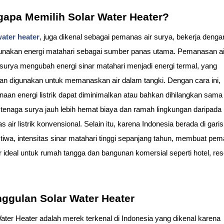
apa Memilih Solar Water Heater?
water heater
, juga dikenal sebagai pemanas air surya, bekerja dengan
nakan energi matahari sebagai sumber panas utama. Pemanasan air
surya mengubah energi sinar matahari menjadi energi termal, yang 
n digunakan untuk memanaskan air dalam tangki. Dengan cara ini, 
aan energi listrik dapat diminimalkan atau bahkan dihilangkan sama 
tenaga surya jauh lebih hemat biaya dan ramah lingkungan daripada 
 air listrik konvensional. Selain itu, karena Indonesia berada di garis 
stiwa, intensitas sinar matahari tinggi sepanjang tahun, membuat pem
ar ideal untuk rumah tangga dan bangunan komersial seperti hotel, reso
ggulan Solar Water Heater
ater Heater adalah merek terkenal di Indonesia yang dikenal karena 