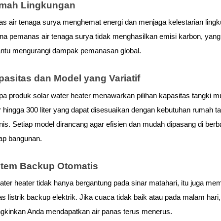
amah Lingkungan
 air tenaga surya menghemat energi dan menjaga kelestarian lingk
ena pemanas air tenaga surya tidak menghasilkan emisi karbon, yang 
tu mengurangi dampak pemanasan global.
pasitas dan Model yang Variatif
a produk solar water heater menawarkan pilihan kapasitas tangki mul
er hingga 300 liter yang dapat disesuaikan dengan kebutuhan rumah ta
nis. Setiap model dirancang agar efisien dan mudah dipasang di berba
tap bangunan.
istem Backup Otomatis
ater heater tidak hanya bergantung pada sinar matahari, itu juga memil
 listrik backup elektrik. Jika cuaca tidak baik atau pada malam hari, fi
kinkan Anda mendapatkan air panas terus menerus.