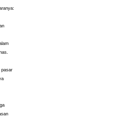
aranya:
n 
alam 
nas.
 pasar 
a 
ga 
san 