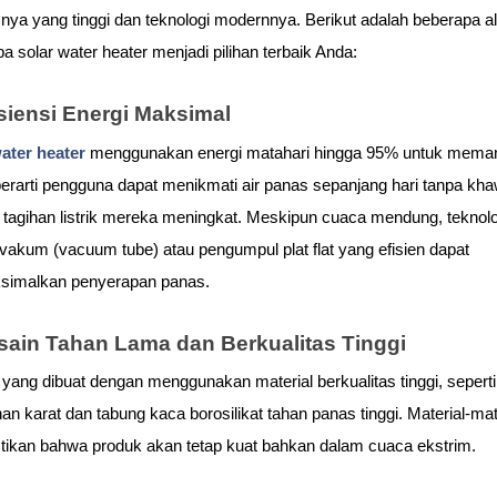
snya yang tinggi dan teknologi modernnya. Berikut adalah beberapa al
 solar water heater menjadi pilihan terbaik Anda:
isiensi Energi Maksimal
ater heater
 menggunakan energi matahari hingga 95% untuk mema
i berarti pengguna dapat menikmati air panas sepanjang hari tanpa khaw
 tagihan listrik mereka meningkat. Meskipun cuaca mendung, teknolog
vakum (vacuum tube) atau pengumpul plat flat yang efisien dapat 
imalkan penyerapan panas.
sain Tahan Lama dan Berkualitas Tinggi
yang dibuat dengan menggunakan material berkualitas tinggi, seperti 
han karat dan tabung kaca borosilikat tahan panas tinggi. Material-mater
ikan bahwa produk akan tetap kuat bahkan dalam cuaca ekstrim.