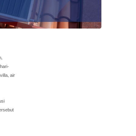
n,
hari-
lla, air
usi
ersebut