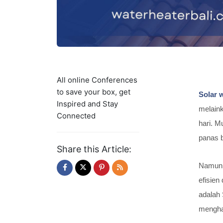
All online Conferences
to save your box, get
Solar 
Inspired and Stay
melain
Connected
hari. M
panas b
Share this Article:
Namun, 
efisien
adalah
menghad