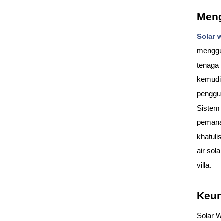
Meng
Solar 
menggu
tenaga 
kemudia
penggun
Sistem 
pemanas
khatuli
air sol
villa.
Keun
Solar W