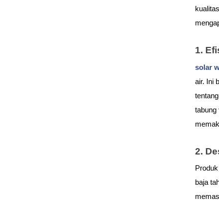
kualita
mengapa
1. Ef
solar w
air. In
tentang
tabung 
memaks
2. De
Produk 
baja ta
memast