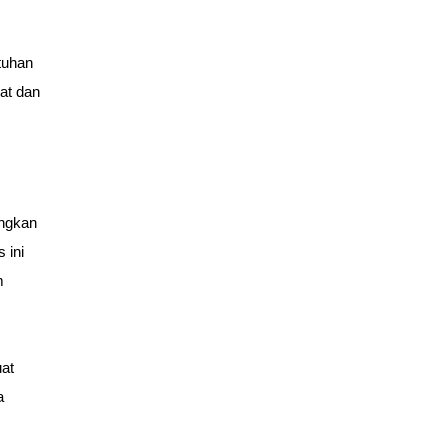
uhan 
t dan 
ngkan 
ini 
 
at 
 