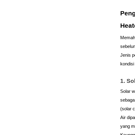
Peng
Heat
Memaham
sebelum
Jenis p
kondisi
1. So
Solar w
sebagai
(solar 
Air dip
yang m