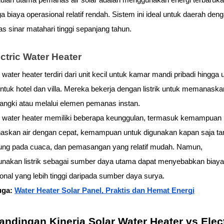
lan utama pemanas air solar adalah menggunakan energi terbarukan
a biaya operasional relatif rendah. Sistem ini ideal untuk daerah deng
tas sinar matahari tinggi sepanjang tahun.
ectric Water Heater
 water heater terdiri dari unit kecil untuk kamar mandi pribadi hingga un
ntuk hotel dan villa. Mereka bekerja dengan listrik untuk memanaskan 
angki atau melalui elemen pemanas instan.
c water heater memiliki beberapa keunggulan, termasuk kemampuan 
skan air dengan cepat, kemampuan untuk digunakan kapan saja tan
ung pada cuaca, dan pemasangan yang relatif mudah. Namun, 
nakan listrik sebagai sumber daya utama dapat menyebabkan biaya 
onal yang lebih tinggi daripada sumber daya surya.
uga: 
Water Heater Solar Panel, Praktis dan Hemat Energi
andingan Kinerja Solar Water Heater vs Elect