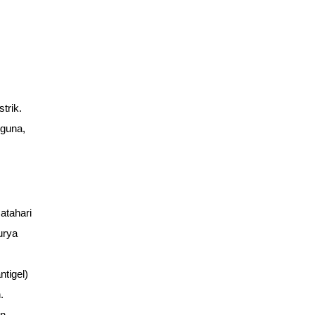
rik. 
guna, 
tahari 
rya 
tigel) 
.