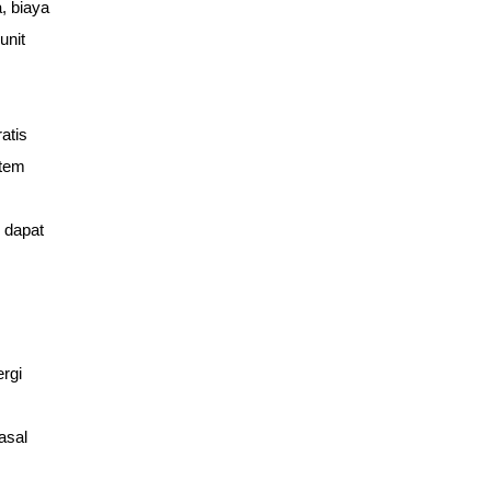
 biaya 
nit 
tis 
tem 
 dapat 
gi 
sal 