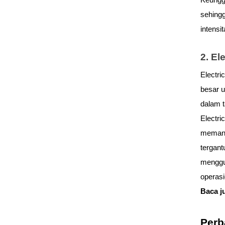
Keunggu
sehingg
intensi
2. El
Electric
besar u
dalam t
Electri
memana
tergant
menggu
operasi
Baca j
Perb