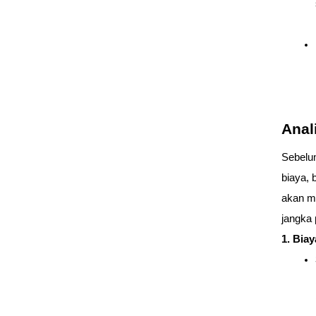
Anal
Sebelum
biaya, 
akan m
jangka 
1. Bia