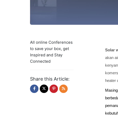
All online Conferences
to save your box, get
Solar w
Inspired and Stay
akan ai
Connected
kenyama
komersi
Share this Article:
heater 
Masing-
berbeda
pemanas
kebutu