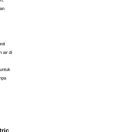
, 
an 
it 
air di 
untuk 
pa 
ric 