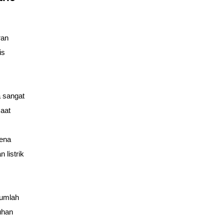
an 
s 
 sangat 
aat 
ena 
listrik 
umlah 
han 