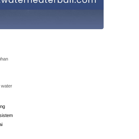
uhan
 water
ng 
istem 
i 