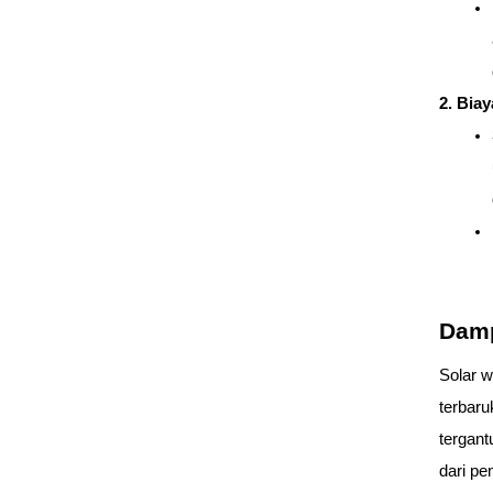
2. Bia
Dam
Solar w
terbaru
tergant
dari pe