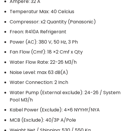
Ampere: 32 A
Temperatur Max: 40 Celcius
Compressor: x2 Quantity (Panasonic)
Freon: R410A Refrigerant
Power (AC): 380 V, 50 Hz, 3 Ph
Fan Flow (Cmf): 18 ×2 Cmf x Qty
Water Flow Rate: 22-26 M3/h
Noise Level: max 63 dB(A)
Water Connection: 2 Inch
Water Pump (External exclude): 24-26 / System
Pool M3/h
Kabel Power (Exclude): 4×6 NYYHY/NYA
MCB (Exclude): 40/3P A/Pole
Weight Net / Shipping: 530 / 550 Kg